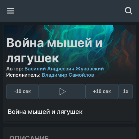
Главная
Война мышей и
Жанры
лягушек
Авторы
Автор:
Василий Андреевич Жуковский
Исполнитель:
Владимир Самойлов
Исполнители
-10 сек
+10 сек
1x
Случайная книга
Война мышей и лягушек
ОПИСАНИЕ