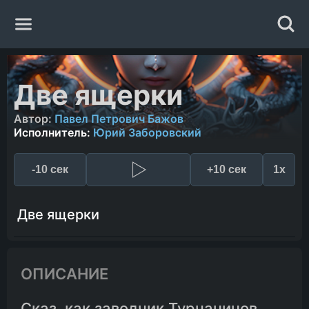
Главная
Две ящерки
Жанры
Автор:
Павел Петрович Бажов
Исполнитель:
Юрий Заборовский
Авторы
-10 сек
+10 сек
1x
Исполнители
Две ящерки
Случайная книга
ОПИСАНИЕ
Сказ, как заводчик Турчанинов