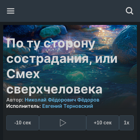
Главная
По ту сторону
Жанры
сострадания, или
Авторы
Смех
сверхчеловека
Исполнители
Автор:
Николай Фёдорович Фёдоров
Случайная книга
Исполнитель:
Евгений Терновский
-10 сек
+10 сек
1x