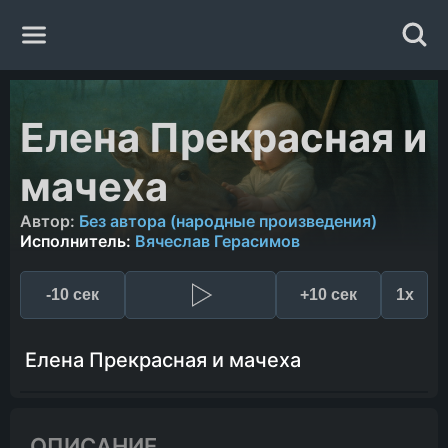
Главная
Елена Прекрасная и
Жанры
мачеха
Авторы
Автор:
Без автора (народные произведения)
Исполнитель:
Вячеслав Герасимов
Исполнители
-10 сек
+10 сек
1x
Случайная книга
Елена Прекрасная и мачеха
ОПИСАНИЕ