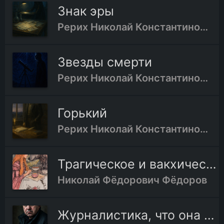
Знак эры
Рерих Николай Константинович
Звезды смерти
Рерих Николай Константинович
Горький
Рерих Николай Константинович
Трагическое и вакхическое у Шопенгауэра и Ницше
Николай Фёдорович Фёдоров
Журналистика, что она есть и чем должна быть