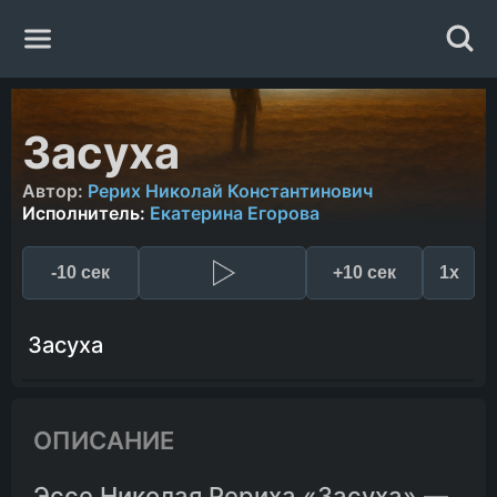
Главная
Засуха
Жанры
Автор:
Рерих Николай Константинович
Исполнитель:
Екатерина Егорова
Авторы
-10 сек
+10 сек
1x
Исполнители
Засуха
Случайная книга
ОПИСАНИЕ
Эссе Николая Рериха «Засуха» —