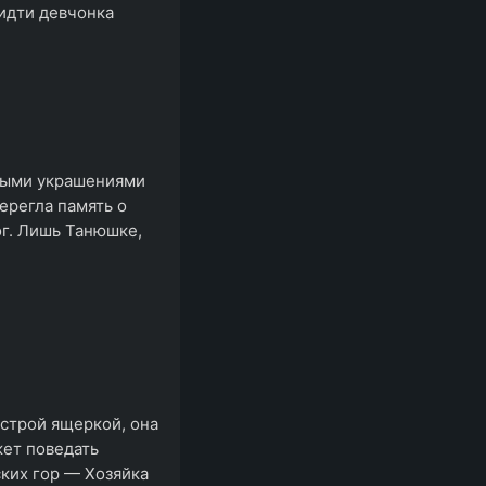
 идти девчонка
бными украшениями
берегла память о
ог. Лишь Танюшке,
строй ящеркой, она
жет поведать
ких гор — Хозяйка