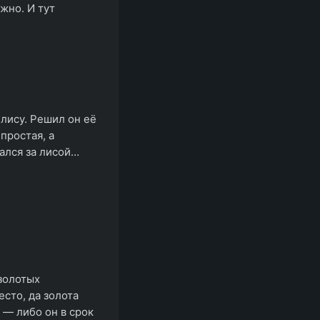
жно. И тут
лису. Решил он её
 простая, а
нался за лисой…
золотых
есто, да золота
 — либо он в срок