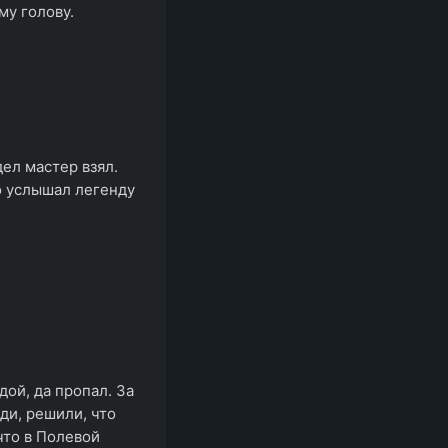
му голову.
дел мастер взял.
то услышал легенду
ой, да пропал. За
ди, решили, что
что в Полевой