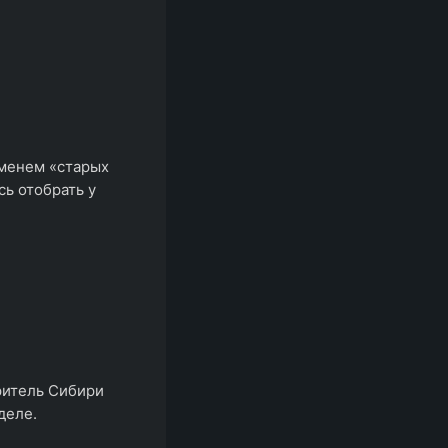
еменем «старых
сь отобрать у
ритель Сибири
деле.