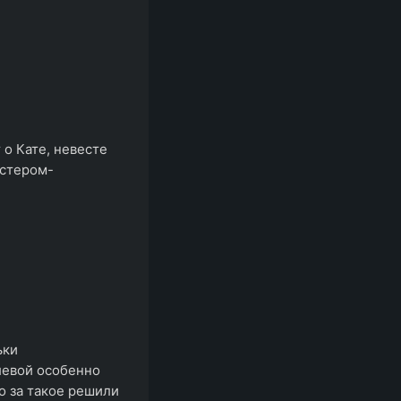
о Кате, невесте
астером-
ьки
левой особенно
о за такое решили