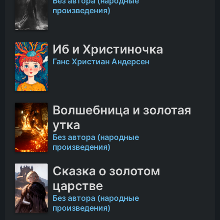
Без автора (народные
произведения)
Иб и Христиночка
Ганс Христиан Андерсен
Волшебница и золотая
утка
Без автора (народные
произведения)
Сказка о золотом
царстве
Без автора (народные
произведения)