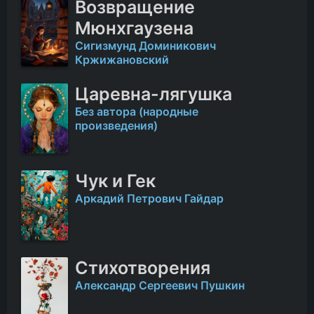
Возвращение
Мюнхгаузена
Сигизмунд Доминикович
Кржижановский
Царевна-лягушка
Без автора (народные
произведения)
Чук и Гек
Аркадий Петрович Гайдар
Стихотворения
Александр Сергеевич Пушкин